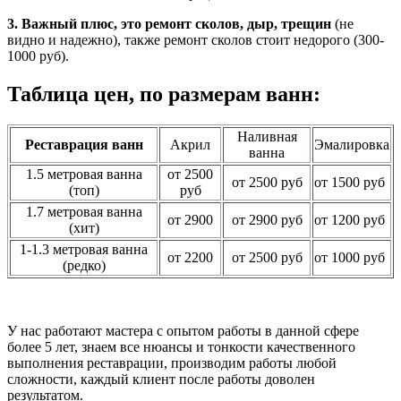
3. Важный плюс, это ремонт сколов, дыр, трещин
(не
видно и надежно), также ремонт сколов стоит недорого (300-
1000 руб).
Таблица цен, по размерам ванн:
Наливная
Реставрация ванн
Акрил
Эмалировка
ванна
1.5 метровая ванна
от 2500
от 2500 руб
от 1500 руб
(топ)
руб
1.7 метровая ванна
от 2900
от 2900 руб
от 1200 руб
(хит)
1-1.3 метровая ванна
от 2200
от 2500 руб
от 1000 руб
(редко)
У нас работают мастера с опытом работы в данной сфере
более 5 лет, знаем все нюансы и тонкости качественного
выполнения реставрации, производим работы любой
сложности, каждый клиент после работы доволен
результатом.