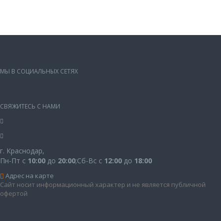
МЫ В СОЦИАЛЬНЫХ СЕТЯХ
СВЯЖИТЕСЬ С НАМИ
г. Краснодар,
Пн-Пт с
10:00
до
20:00
;Сб-Вс с
12:00
до
18:00
Адрес на карте
Сайт носит информационный характер и не является публичной
офертой