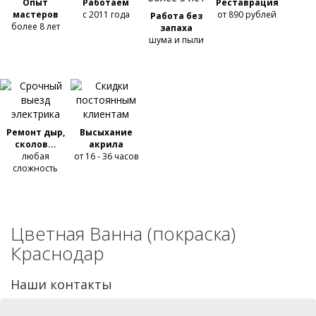
Опыт
Работаем
Реставрация
мастеров
с 2011 года
от 890 рублей
Работа без
более 8 лет
запаха
шума и пыли
Ремонт дыр,
Высыхание
сколов...
акрила
любая
от 16 - 36 часов
сложность
Цветная Ванна (покраска)
Краснодар
Наши контакты